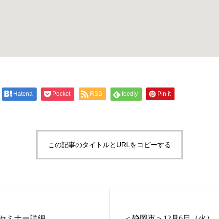
Hatena
Pocket
RSS
feedly
Pin it
この記事のタイトルとURLをコピーする
セミナー詳細
＜静岡市＞12月6日（火）